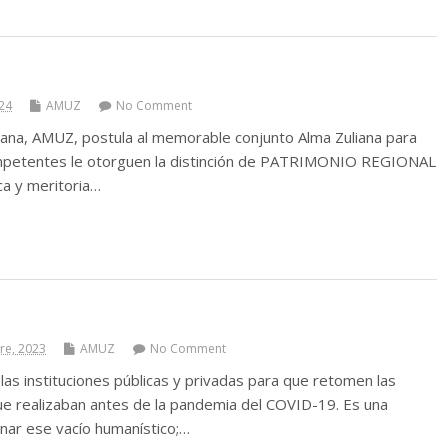
24
AMUZ
No Comment
iana, AMUZ, postula al memorable conjunto Alma Zuliana para
mpetentes le otorguen la distinción de PATRIMONIO REGIONAL
ca y meritoria…
re, 2023
AMUZ
No Comment
as instituciones públicas y privadas para que retomen las
que realizaban antes de la pandemia del COVID-19. Es una
enar ese vacío humanístico;…