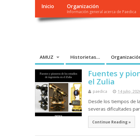
Inicio
Organización
Información general acerca de Paedica
PAEDICA
Parra Editores, C.A.
AMUZ
Historietas…
Organizació
Fuentes y pion
el Zulia
paedica
14 julio, 202
Desde los tiempos de la
severas dificultades pa
Continue Reading »