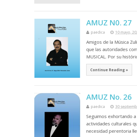
AMUZ N0. 27
paedica
10 mayo, 20
Amigos de la Música Zul
que las autoridades co
MUSICAL. Por su históri
Continue Reading »
AMUZ No. 26
paedica
30 septiemb
Seguimos exhortando a l
actividades culturales 
necesidad perentoria ll