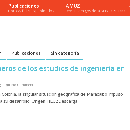
Publicaciones
AMUZ
Libros y folletos publicados
Revista Amigos de la Música Zuliana
n
Publicaciones
Sin categoría
eros de los estudios de ingeniería en
6
No Comment
 Colonia, la singular situación geográfica de Maracaibo impuso
ra su desarrollo. Origen FILUZDescarga