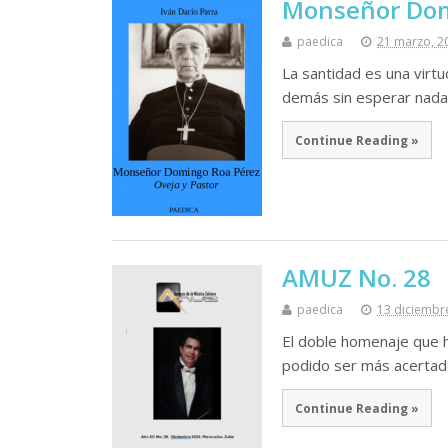
Monseñor Dom
paedica
21 marzo, 2
La santidad es una virt
demás sin esperar nada 
Continue Reading »
AMUZ No. 28
paedica
13 diciembr
El doble homenaje que h
podido ser más acertad
Continue Reading »