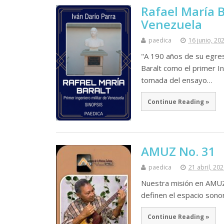
Rafael María B
Venezuela
paedica
16 junio, 20
"A 190 años de su egres
Baralt como el primer In
tomada del ensayo…
Continue Reading »
AMUZ No. 31
paedica
21 abril, 20
Nuestra misión en AMUZ 
definen el espacio sonor
Continue Reading »