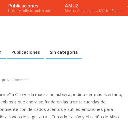
Publicaciones
AMUZ
Libros y folletos publicados
Revista Amigos de la Música Zuliana
n
Publicaciones
Sin categoría
No Comment
arme” a Ciro y a la música no hubiera podido ser más acertado,
imbiosis que ahora se funde en las treinta cuerdas del
continente con delicados acentos y sutiles emociones para
raciones de la guitarra… Con admiración y el cariño de Alirio