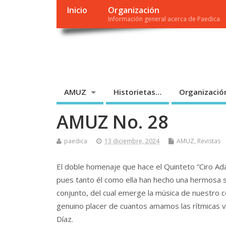
Inicio
Organización
Información general acerca de Paedica
PAEDICA
Parra Editores, C.A.
AMUZ
Historietas…
Organizació
AMUZ No. 28
paedica
13 diciembre, 2024
AMUZ
,
Revistas
El doble homenaje que hace el Quinteto “Ciro Ad
pues tanto él como ella han hecho una hermosa s
conjunto, del cual emerge la música de nuestro 
genuino placer de cuantos amamos las rítmicas vib
Díaz.